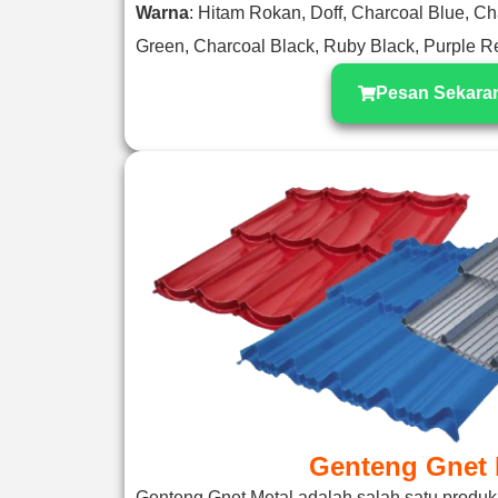
Warna
: Hitam Rokan, Doff, Charcoal Blue, C
Green, Charcoal Black, Ruby Black, Purple R
Pesan Sekara
Genteng Gnet 
Genteng Gnet Metal adalah salah satu produ