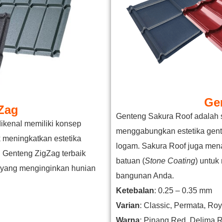
Ge
Zag
Genteng Sakura Roof adalah 
ikenal memiliki konsep
menggabungkan estetika gente
 meningkatkan estetika
logam. Sakura Roof juga mena
. Genteng ZigZag terbaik
batuan (
Stone Coating
) untuk
da yang menginginkan hunian
bangunan Anda.
Ketebalan
: 0.25 – 0.35 mm
Varian
: Classic, Permata, Roy
Warna
: Pinang Red, Delima R