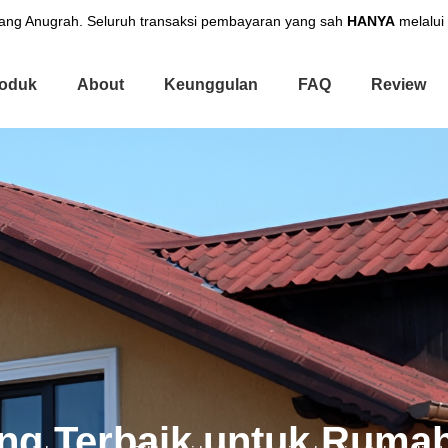
ng Anugrah. Seluruh transaksi pembayaran yang sah
HANYA
melalui
oduk
About
Keunggulan
FAQ
Review
ng Terbaik untuk Ruma