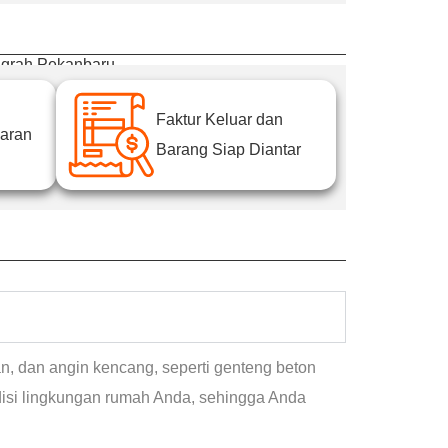
ugrah Pekanbaru
Faktur Keluar dan
aran
Barang Siap Diantar
n, dan angin kencang, seperti genteng beton
disi lingkungan rumah Anda, sehingga Anda