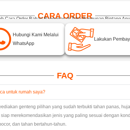
CARA ORDER
h Cara Order Bahan Bangunan di Toko Bangunan Bintang An
Hubungi Kami Melalui
Lakukan Pembay
WhatsApp
FAQ
aca untuk rumah saya?
diakan genteng pilihan yang sudah terbukti tahan panas, huja
mi siap merekomendasikan jenis yang paling sesuai dengan kon
ocor, dan tahan bertahun-tahun.