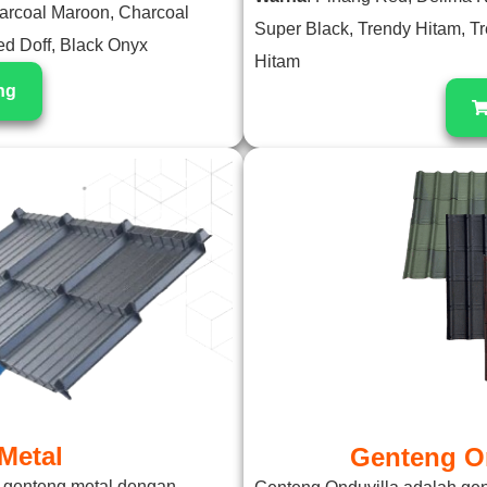
harcoal Maroon, Charcoal
Super Black, Trendy Hitam, T
ed Doff, Black Onyx
Hitam
ng
Metal
Genteng On
k genteng metal dengan