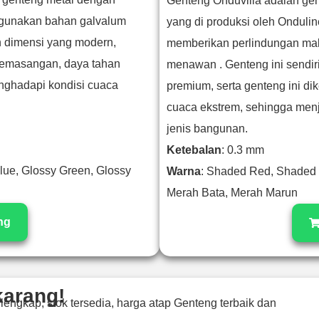
Genteng Onduvilla adalah gent
ggunakan bahan galvalum
yang di produksi oleh Onduli
an dimensi yang modern,
memberikan perlindungan maks
emasangan, daya tahan
menawan . Genteng ini sendiri
enghadapi kondisi cuaca
premium, serta genteng ini dik
cuaca ekstrem, sehingga menj
jenis bangunan.
Ketebalan
: 0.3 mm
lue, Glossy Green, Glossy
Warna
: Shaded Red, Shaded 
Merah Bata, Merah Marun
ng
karang!
 lengkap, stok tersedia, harga atap Genteng terbaik dan