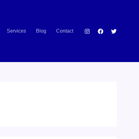
Services
Blog
Contact